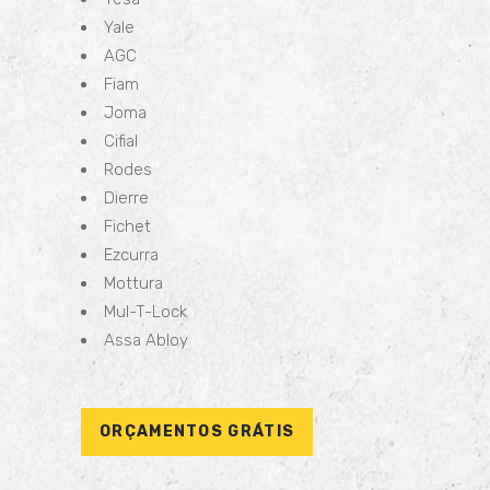
Yale
AGC
Fiam
Joma
Cifial
Rodes
Dierre
Fichet
Ezcurra
Mottura
Mul-T-Lock
Assa Abloy
ORÇAMENTOS GRÁTIS